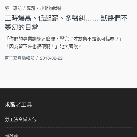
勞工專訪
專題
小動物獸醫
工時爆高、低起薪、多醫糾…… 獸醫們不
夢幻的日常
「你們的專業訓練這麼硬，學完了才放棄不是很可惜嗎？」
「因為留下來也很硬啊！」她笑著說。
百工寫真編輯部
/
2018-02-22
求職者工具
勞工法令懶人包
部落格